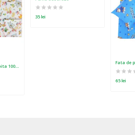
35 lei
Lenjerie pat copii vulpita 100x135 cm, 40x50 cm
65 lei