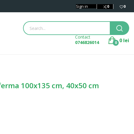
Sign in
0
0
Contact
0 lei
0746826014
0
i ferma 100x135 cm, 40x50 cm