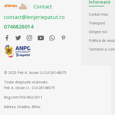
Informatii
Contact
Contul meu
contact@lenjeriepatut.ro
Transport
0746826014
Despre noi
Politica de anu
Termenii și condi
© 2025 Pek A. Istvan I.I.CUI:28148075
Toate drepturile rezervate.
Pek A. Istvan I.I. CUI:28148075
Reg.com:F05/402/2011
Adresa: Oradea, Bihor