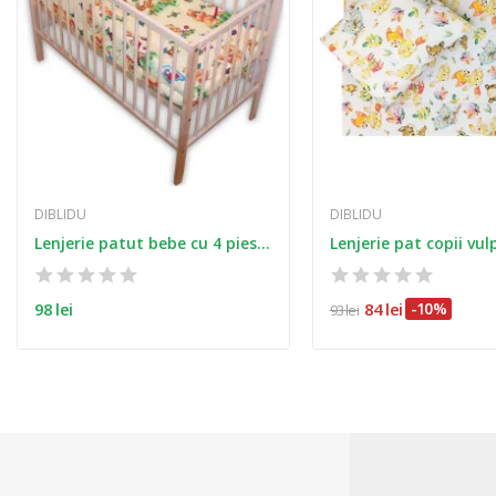
DIBLIDU
DIBLIDU
Lenjerie patut bebe cu 4 piese ursuletul pe...
98 lei
84 lei
-10%
93 lei