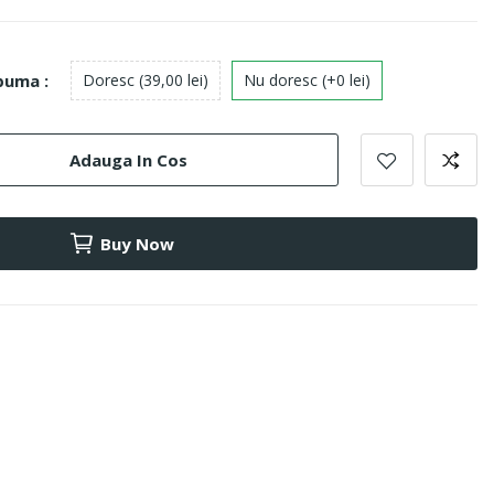
puma :
Doresc (39,00 lei)
Nu doresc (+0 lei)
Adauga In Cos
Buy Now