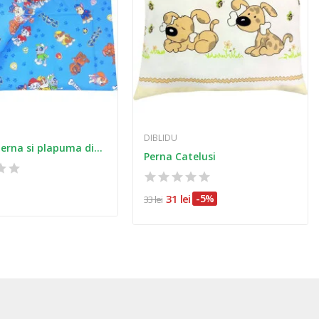
DIBLIDU
Fata de perna si plapuma din bumbac catelusii...
Perna Catelusi
31 lei
-5%
33 lei