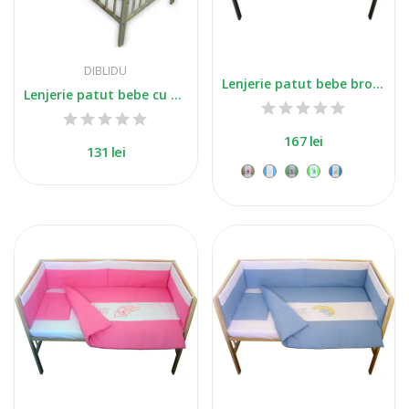
DIBLIDU
Lenjerie patut bebe brodat cu 5 piese crem
Lenjerie patut bebe cu 5 piese printese
167 lei
131 lei
+3