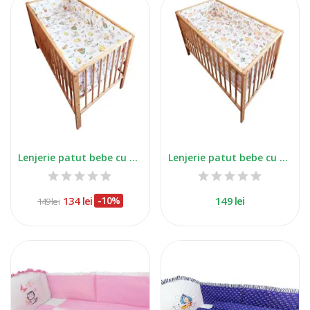
Lenjerie patut bebe cu 5 piese buburuza
Lenjerie patut bebe cu 5 piese vulpita
134 lei
-10%
149 lei
149 lei