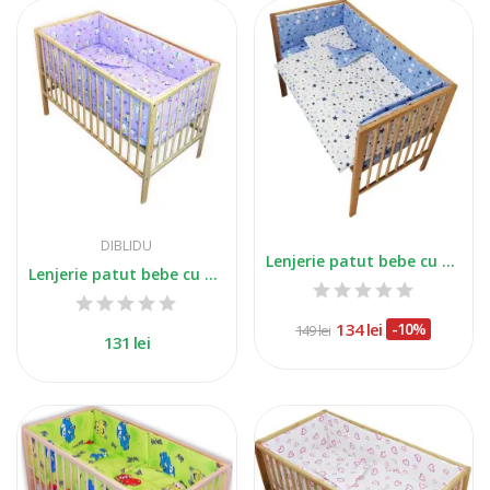
DIBLIDU
Lenjerie patut bebe cu 5 piese stelute cu doua...
Lenjerie patut bebe cu 5 piese pisicuta mov
134 lei
-10%
149 lei
131 lei