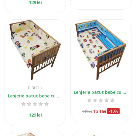
129 lei
DIBLIDU
Lenjerie patut bebe cu 5 piese avioane
Lenjerie patut bebe cu 5 piese soricelul...
134 lei
-10%
149 lei
129 lei