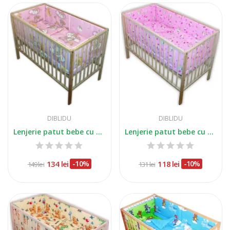
DIBLIDU
DIBLIDU
Lenjerie patut bebe cu 5 piese ursuletul...
Lenjerie patut bebe cu 5 piese pisicuta roz
134 lei
-10%
118 lei
-10%
149 lei
131 lei