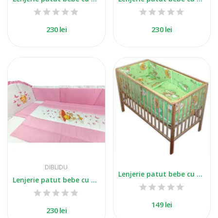
230 lei
230 lei
DIBLIDU
Lenjerie patut bebe cu 5 piese ursuletul somnoros
Lenjerie patut bebe cu 5 piese imprimat ingeras...
149 lei
230 lei