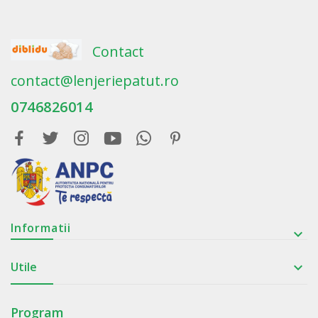
Contact
contact@lenjeriepatut.ro
0746826014
Informatii

Utile

Program