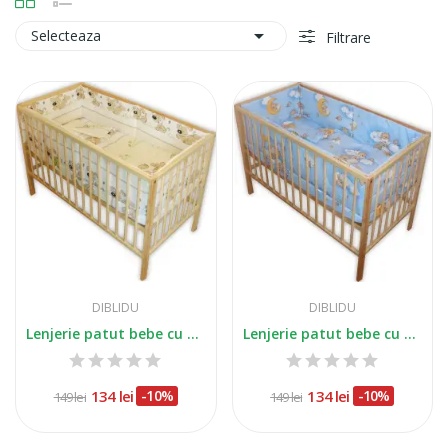

Selecteaza
Filtrare
DIBLIDU
DIBLIDU
Lenjerie patut bebe cu 5 piese catelusi
Lenjerie patut bebe cu 5 piese ursuletu...
134 lei
-10%
134 lei
-10%
149 lei
149 lei