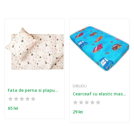
categorie:
DIBLIDU
Fata de perna si plapuma din bumbac inimioare...
Cearceaf cu elastic masinute albastru
65 lei
29 lei